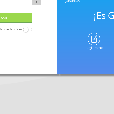
ganancias.
¡Es G
ar credenciales
Registrame