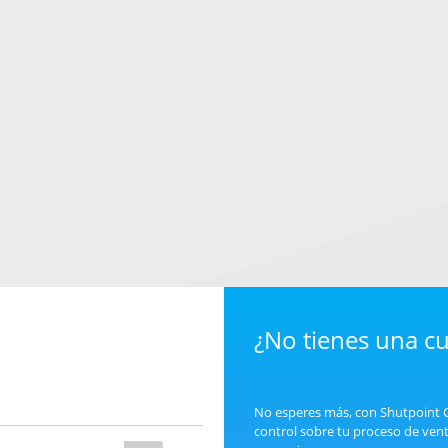
¿No tienes una c
No esperes más, con Shutpoint
control sobre tu proceso de vent